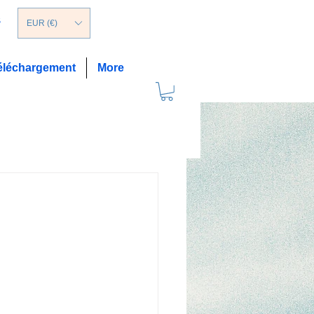
s
EUR (€)
éléchargement
More