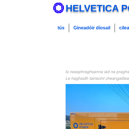
HELVETICA 
tús
Gineadóir díosail
cile
Is neasphraghsanna iad na praghsan
Le haghaidh tairiscint cheangailte