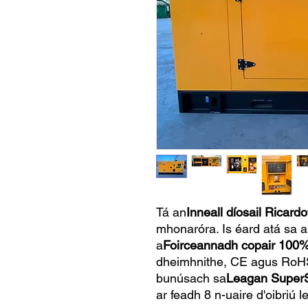
Tá an
Inneall díosail Ricardo
mhonaróra. Is éard atá sa a
a
Foirceannadh copair 100%
dheimhnithe, CE agus RoHS 
bunúsach sa
Leagan SuperS
ar feadh 8 n-uaire d'oibriú 