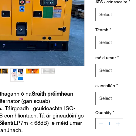
ATS / cónascaire
*
Select
Téamh
*
Select
méid umar
*
Select
cianrialtán
*
thagann ó na
Sraith préimhe
an
Select
lternator (gan scuab)
.
. Táirgeadh i gcuideachta ISO-
Quantity
*
comhlíontach. Tá ár gineadóirí go
ilent
(LP7m < 68dB) le méid umar
leanúnach.