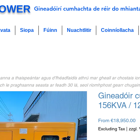
POWER
Gineadóirí cumhachta de réir do mhiant
avata
Siopa
Fúinn
Nuachtlitir
Coinníollacha
na a thaispeántar agus d’fhéadfaidís athrú mar gheall ar chostais iompa
ach le praghsanna seasta ar feadh 30 lá, seol ríomhphost gearr chugain
Gineadóir c
156KVA / 
S
From
€18,950.00
Pr
Excluding Tax
|
zzgl.