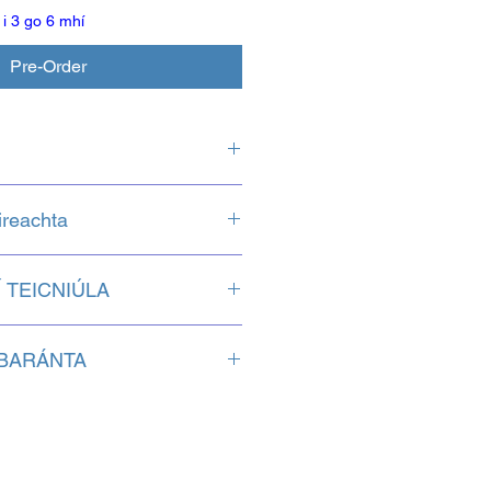
i 3 go 6 mhí
Pre-Order
reachta
 1680kg
, loingseoireachta inmhuirir.
 TEICNIÚLA
íomhánna le haghaidh sonraí
 BARÁNTA
chas miondealú meaisín le ÁRACHAS