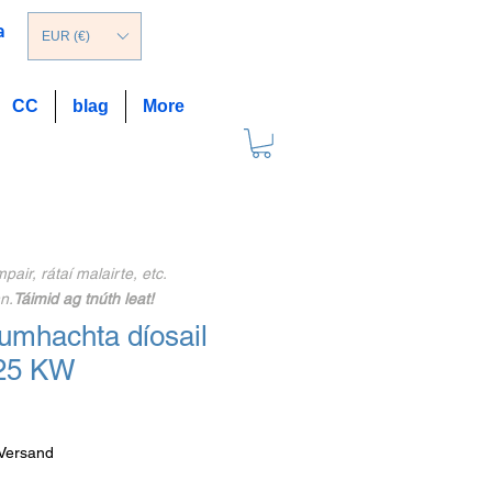
a
EUR (€)
CC
blag
More
ir, rátaí malairte, etc.
n.
Táimid ag tnúth leat!
umhachta díosail
125 KW
ale
ice
 Versand