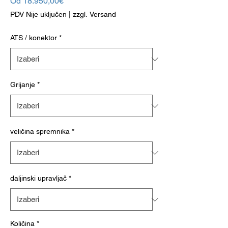
Cijena
Od
18.950,00€
s
PDV Nije uključen
|
zzgl. Versand
popustom
ATS / konektor
*
Grijanje
*
veličina spremnika
*
daljinski upravljač
*
Količina
*