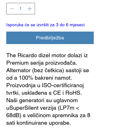
Isporuka će se izvršiti za 3 do 6 mjeseci
Predbilježba
The
Ricardo dizel motor
dolazi iz
Premium serija
proizvođača.
Alternator (bez četkica) sastoji se
od a
100% bakreni namot
.
Proizvodnja u ISO-certificiranoj
tvrtki, usklađena s CE i RoHS.
Naši generatori su uglavnom
u
SuperSilent verzija
(LP7m <
68dB) s veličinom spremnika za 8
sati kontinuirane uporabe.