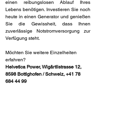
einen reibungslosen Ablauf Ihres 
Lebens benötigen. Investieren Sie noch 
heute in einen Generator und genießen 
Sie die Gewissheit, dass Ihnen 
zuverlässige Notstromversorgung zur 
Verfügung steht.
Möchten Sie weitere Einzelheiten 
erfahren? 
Helvetica Power, Wigärtlistrasse 12, 
8598 Bottighofen / Schweiz, +41 78 
684 44 99
HELVETICA POWER LTD ist ein 
Tochterunternehmen der HELVETICA 
POWER AG. Wir sind ein 
Maschinenhändler mit Schwerpunkt 
Stromgeneratoren, die wir in der 
Schweiz und in ganz Europa unter 