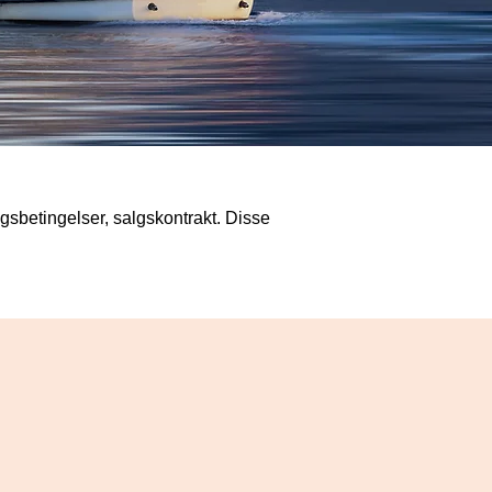
gsbetingelser, salgskontrakt. Disse 
il fragt, forsikring, fortoldning etc. 
rater er ikke inkluderet i priserne. 
Materielmangler, nedbrud i 
 majeure, der forårsager forsinkelser 