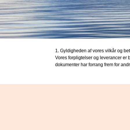
1. Gyldigheden af ​​vores vilkår og bet
Vores forpligtelser og leverancer er
dokumenter har forrang frem for andre
2. Priser

Priserne er ab lager/fabrik. Emballage
er for købers regning. Udgifterne til e
Offentlige gebyrer, samt nødvendige 
3. Leveringstider

Leveringsfristerne er ikke absolut bi
leveringsarbejder eller leveringsveje,