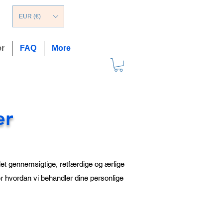
EUR (€)
er
FAQ
More
er
iklet gennemsigtige, retfærdige og ærlige
ler hvordan vi behandler dine personlige