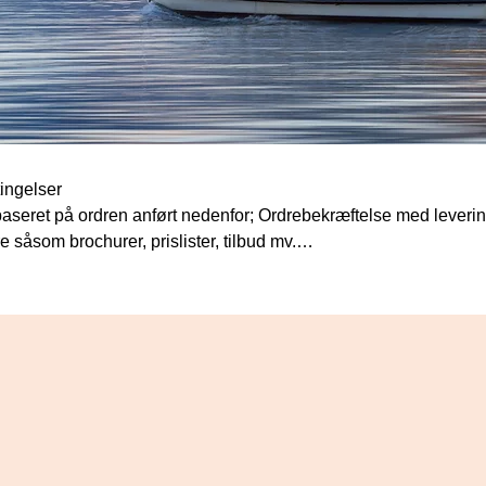
ingelser

 baseret på ordren anført nedenfor; Ordrebekræftelse med leverin
 såsom brochurer, prislister, tilbud mv.

 er ikke inkluderet. Alle ekstra omkostninger såsom omkostninger t
lektriske forsyningsledninger og installationer samt til ekstra appa
registreringsomkostninger, er for købers regning.

ndende, men vi forpligter os til så vidt muligt at overholde dem. 
 leverings- og transporthindringer af enhver art, tilfælde af force