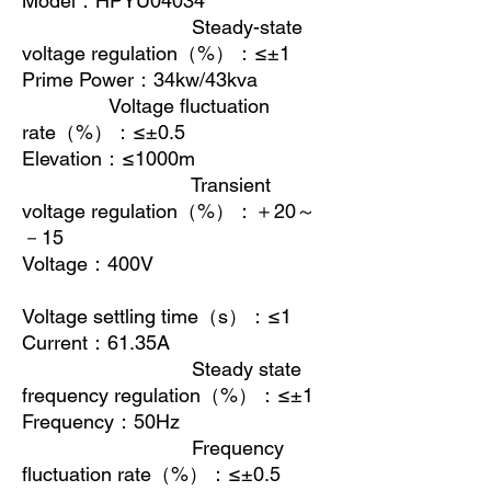
Model
：
HPYU04034
Steady-state
voltage regulation
（
%
）：
≤±1
Prime Power
：
34kw/43kva
Voltage fluctuation
rate
（
%
）：
≤±0.5
Elevation
：
≤1000m
Transient
voltage regulation
（
%
）：＋
20
～
－
15
Voltage
：
400V
Voltage settling time
（
s
）：
≤1
Current
：
61.35A
Steady state
frequency regulation
（
%
）：
≤±1
Frequency
：
50Hz
Frequency
fluctuation rate
（
%
）：
≤±0.5