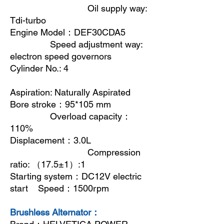
Oil supply way:
Tdi-turbo
Engine Model
：
DEF30CDA5
Speed adjustment way:
electron speed governors
Cylinder No.: 4
Aspiration: Naturally Aspirated
Bore stroke
：
95*105 mm
Overload capacity
：
110%
Displacement
：
3.0L
Compression
ratio:
（
17.5±1
）
:1
Starting system
：
DC12V electric
start Speed
：
1500rpm
Brushless Alternator：