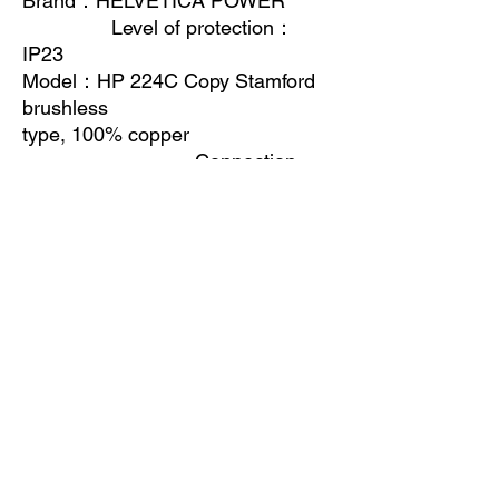
Brand
：
HELVETICA POWER
Level of protection
：
IP23
Model
：
HP 224C Copy Stamford
brushless
type, 100% copper
Connection
mode: three-phase four-wire
system
Prime Power
：
34kw/43kva
Adjust way: AVR
(automatic voltage regulator)
Voltage
：
230V/400V
F requency
：
50Hz
Insulation class: class H
Power factor
：
COSΦ=0.8