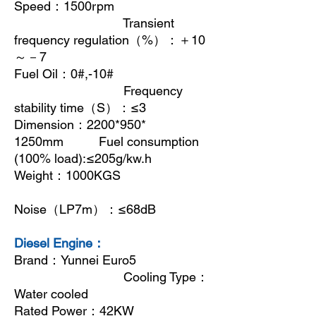
Speed
：
1500rpm
Transient
frequency regulation
（
%
）：＋
10
～－
7
Fuel Oil
：
0#,-10#
Frequency
stability time
（
S
）：
≤3
Dimension
：
2200*950*
1250mm Fuel consumption
(100% load):≤205g/kw.h
Weight
：
1000KGS
Noise
（
LP7m
）：
≤68dB
Diesel Engine：
Brand
：
Yunnei Euro5
Cooling Type
：
Water cooled
Rated Power
：
42KW