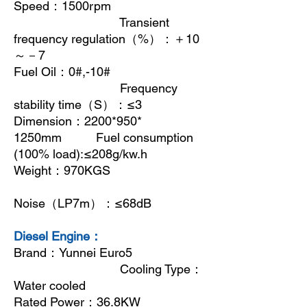
Speed
：
1500rpm
Transient
frequency regulation
（
%
）：＋
10
～－
7
Fuel Oil
：
0#,-10#
Frequency
stability time
（
S
）：
≤3
Dimension
：
2200*950*
1250mm Fuel consumption
(100% load):≤208g/kw.h
Weight
：
970KGS
Noise
（
LP7m
）：
≤68dB
Diesel Engine：
Brand
：
Yunnei Euro5
Cooling Type
：
Water cooled
Rated Power
：
36.8KW