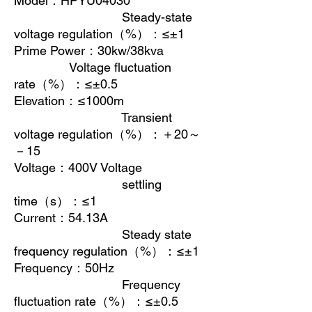
Model
：
HPYU04030
Steady-state
voltage regulation
（
%
）：
≤±1
Prime Power
：
30kw/38kva
Voltage fluctuation
rate
（
%
）：
≤±0.5
Elevation
：
≤1000m
Transient
voltage regulation
（
%
）：＋
20
～
－
15
Voltage
：
400V Voltage
settling
time
（
s
）：
≤1
Current
：
54.13A
Steady state
frequency regulation
（
%
）：
≤±1
Frequency
：
50Hz
Frequency
fluctuation rate
（
%
）：
≤±0.5