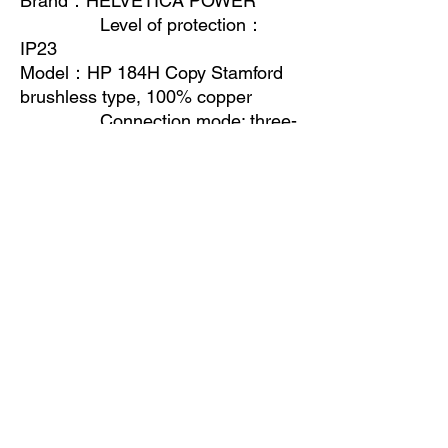
Brand
：
HELVETICA POWER
Level of protection
：
IP23
Model
：
HP 184H Copy Stamford
brushless type, 100% copper
Connection mode: three-
phase four-wire system
Prime Power
：
30kw/38kva
Adjust way: AVR
(automatic voltage regulator)
Voltage
：
230V/400V
Frequency
：
50Hz
Insulation class: class H
Power factor
：
COSΦ=0.8
Others：
Super Silent type