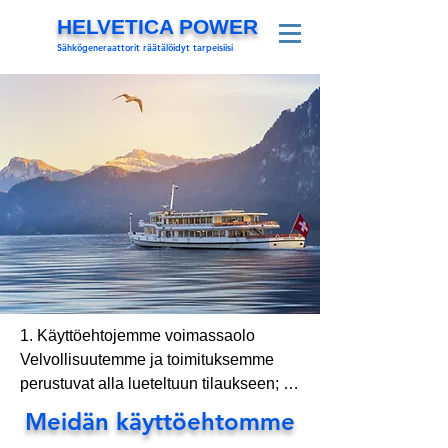
HELVETICA POWER
Sähkögeneraattorit räätälöidyt tarpeisiisi
1. Käyttöehtojemme voimassaolo

Velvollisuutemme ja toimituksemme 
perustuvat alla lueteltuun tilaukseen; 
Tilausvahvistus toimitusehdoilla, 
Meidän käyttöehtomme
kauppasopimus. Nämä asiakirjat ovat 