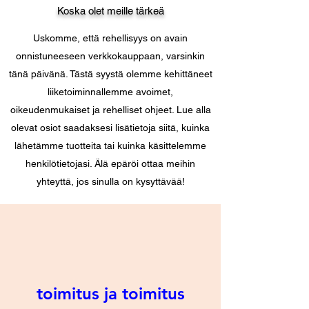
etusijalla muihin asiakirjoihin nähden, 
Koska olet meille tärkeä
kuten esitteitä, hinnastoja, tarjouksia 
jne.

Uskomme, että rehellisyys on avain
onnistuneeseen verkkokauppaan, varsinkin
2. Hinnat

tänä päivänä. Tästä syystä olemme kehittäneet
Hinnat ovat vapaasti 
liiketoiminnallemme avoimet,
varastosta/tehtaasta. Pakkaus ei sisälly 
oikeudenmukaiset ja rehelliset ohjeet. Lue alla
hintaan. Kaikki lisäkulut, kuten rahti-, 
olevat osiot saadaksesi lisätietoja siitä, kuinka
vakuutus-, tulliselvityskulut jne., ovat 
lähetämme tuotteita tai kuinka käsittelemme
ostajan kustannuksella. Sähköjohtojen 
henkilötietojasi. Älä epäröi ottaa meihin
ja -asennusten sekä lisälaitteiden 
yhteyttä, jos sinulla on kysyttävää!
kustannukset eivät sisälly hintoihin. 
Valtion maksut sekä tarvittavat 
rekisteröintikulut ovat ostajan 
kustannuksella.

3. Toimitusajat

Toimitusajat eivät ole ehdottoman 
toimitus ja toimitus
sitovia, mutta sitoudumme 