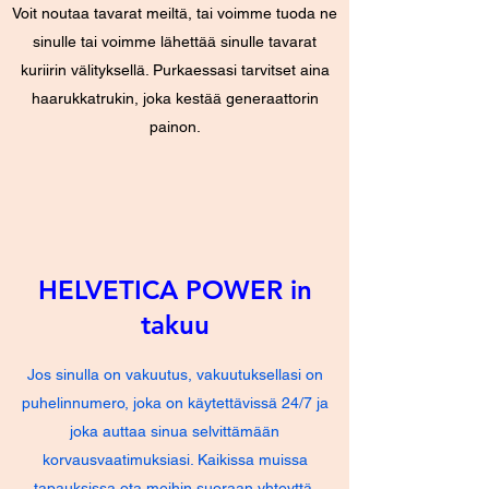
Voit noutaa tavarat meiltä, tai voimme tuoda ne
noudattamaan niitä mahdollisuuksien 
sinulle tai voimme lähettää sinulle tavarat
mukaan. Materiaalipula, toimitushäiriöt 
tai toimitusreitit, kaikenlaiset toimitus- ja 
kuriirin välityksellä. Purkaessasi tarvitset aina
kuljetusesteet, toimitusviivästyksiä 
haarukkatrukin, joka kestää generaattorin
aiheuttavat ylivoimaiset esteet 
painon.
oikeuttavat vastaavasti pidemmän 
toimitusajan eivätkä anna asiakkaalle 
oikeutta perua sopimus tai 
korvausvaatimus. vahingoista.

4. Takuu

HELVETICA POWER in
Tarjoamme sen lain edellyttämässä 
takuu
laajuudessa. Siltä osin kuin takuu, 
takuu, muuntaminen, alennus ja 
Jos sinulla on vakuutus, vakuutuksellasi on
välilliset vahingot voidaan sulkea pois, 
puhelinnumero, joka on käytettävissä 24/7 ja
esimerkiksi huutokaupan yhteydessä, 
joka auttaa sinua selvittämään
teemme niin. Jos tarjouksemme 
korvausvaatimuksiasi. Kaikissa muissa
sisältää koneen 
rikkoutumisvakuutuksen, se korvaa 
tapauksissa ota meihin suoraan yhteyttä.