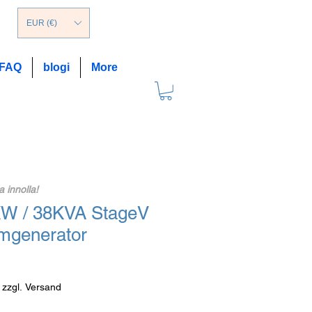
EUR (€)
FAQ
blogi
More
 innolla!
KW / 38KVA StageV
omgenerator
|
zzgl. Versand