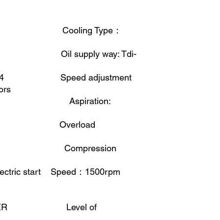
o5 Cooling Type
：
Oil supply way: Tdi-
FA4 Speed adjustment
ors
 4 Aspiration:
mm Overload
 Compression
ectric start Speed
：
1500rpm
POWER Level of