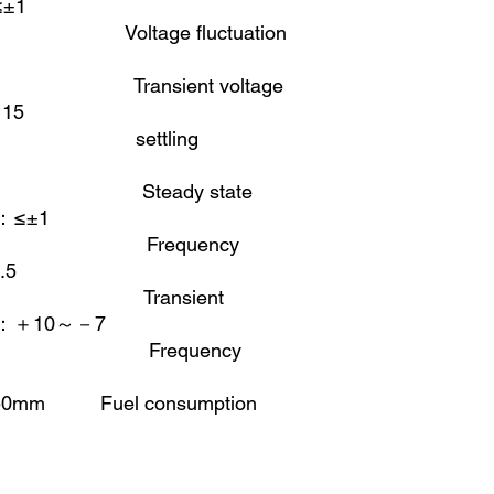
≤±1
va Voltage fluctuation
ransient voltage
－
15
age settling
Steady state
：
≤±1
 Frequency
.5
 Transient
：＋
10
～－
7
# Frequency
250mm Fuel consumption
KGS