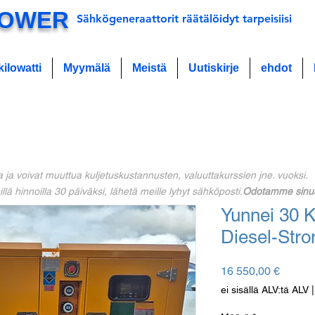
POWER
Sähkögeneraattorit räätälöidyt tarpeisiisi
kilowatti
Myymälä
Meistä
Uutiskirje
ehdot
a ja voivat muuttua kuljetuskustannusten, valuuttakurssien jne. vuoksi.
llä hinnoilla 30 päiväksi, lähetä meille lyhyt sähköposti.
Odotamme sinua
Yunnei 30 
Diesel-Str
Hinta
16 550,00 €
ei sisällä ALV:tä ALV