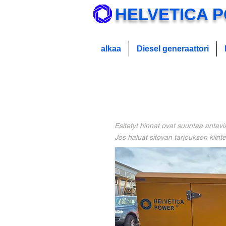
HELVETICA 
alkaa
Diesel generaattori
Esitetyt hinnat ovat suuntaa antavi
Jos haluat sitovan tarjouksen kiintei