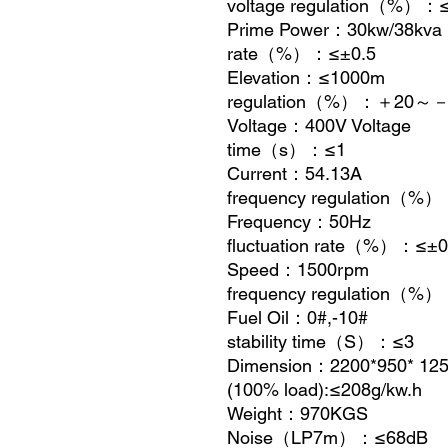
voltage regulation
（
%
）：
Prime Power
：
30kw/38k
rate
（
%
）：
≤±0.5
Elevation
：
≤1000m T
regulation
（
%
）：＋
20
～
Voltage
：
400V Volt
time
（
s
）：
≤1
Current
：
54.13A 
frequency regulation
（
%
）
Frequency
：
50Hz
fluctuation rate
（
%
）：
≤±0
Speed
：
1500rpm
frequency regulation
（
%
）
Fuel Oil
：
0#,-10
stability time
（
S
）：
≤3
Dimension
：
2200*950* 1
(100% load):≤208g/kw.h
Weight
：
970
Noise
（
LP7m
）：
≤68dB