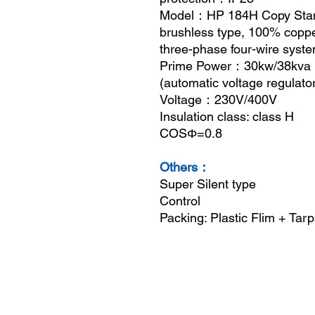
Model
：
HP 184H Copy Sta
brushless type, 100
three-phase four-wire syst
Prime Power
：
30kw/38
(automatic voltage regulato
Voltage
：
230V/40
Insulation class: 
COSΦ=0.8
Others：
Super Silent 
Control
Packing: Plastic Flim + Ta