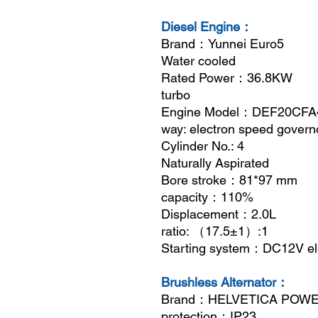
Diesel Engine：
Brand
：
Yunnei Eur
Water cooled
Rated Power
：
36.8KW 
turbo
Engine Model
：
DEF20C
way: electron speed govern
Cylinder No.:
Naturally Aspirated
Bore stroke
：
81*97 
capacity
：
110%
Displacement
：
2.0L
ratio:
（
17.5±1
）
:1
Starting system
：
DC12V el
Brushless Alternator：
Brand
：
HELVETICA 
protection
：
IP23