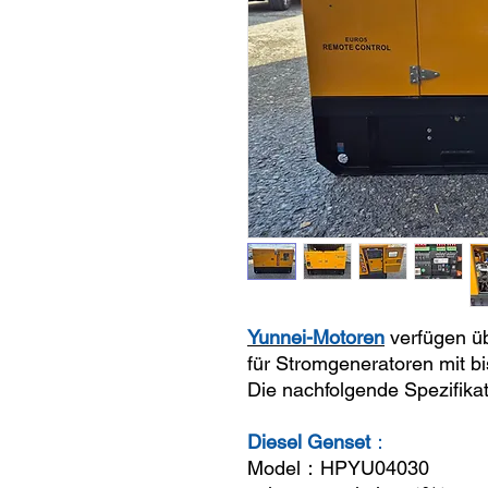
Yunnei-Motoren
verfügen ü
für Stromgeneratoren mit b
Die nachfolgende Spezifikat
Diesel Genset
：
Model
：
HPYU0403