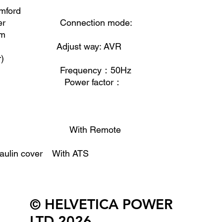
mford
% copper Connection mode:
em
kva Adjust way: AVR
r)
0V Frequency
：
50Hz
class H Power factor
：
type With Remote
rpaulin cover With ATS
© HELVETICA POWER
LTD 2026