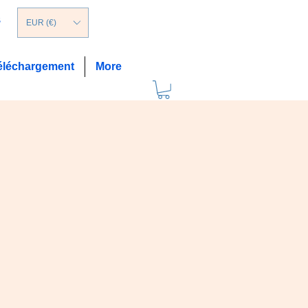
s
EUR (€)
éléchargement
More