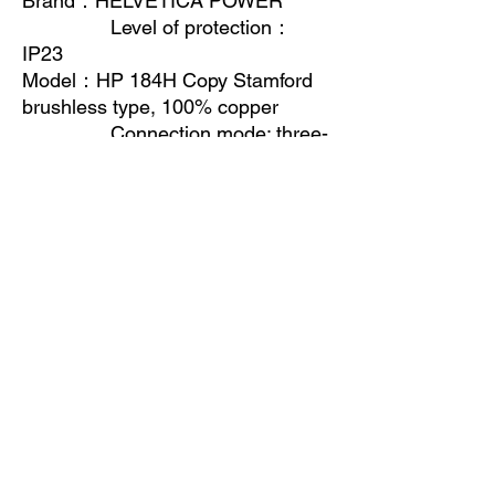
Brand
：
HELVETICA POWER
Level of protection
：
IP23
Model
：
HP 184H Copy Stamford
brushless type, 100% copper
Connection mode: three-
phase four-wire system
Prime Power
：
30kw/38kva
Adjust way: AVR
(automatic voltage regulator)
Voltage
：
230V/400V
Frequency
：
50Hz
Insulation class: class H
Power factor
：
COSΦ=0.8
Others：
Super Silent type