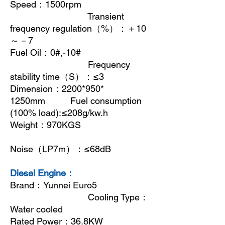
Speed
：
1500rpm
Transient
frequency regulation
（
%
）：＋
10
～－
7
Fuel Oil
：
0#,-10#
Frequency
stability time
（
S
）：
≤3
Dimension
：
2200*950*
1250mm Fuel consumption
(100% load):≤208g/kw.h
Weight
：
970KGS
Noise
（
LP7m
）：
≤68dB
Diesel Engine：
Brand
：
Yunnei Euro5
Cooling Type
：
Water cooled
Rated Power
：
36.8KW