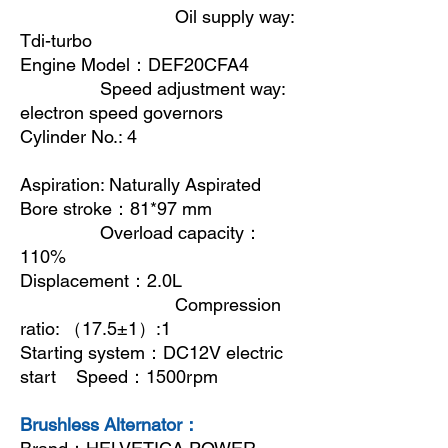
Oil supply way:
Tdi-turbo
Engine Model
：
DEF20CFA4
Speed adjustment way:
electron speed governors
Cylinder No.: 4
Aspiration: Naturally Aspirated
Bore stroke
：
81*97 mm
Overload capacity
：
110%
Displacement
：
2.0L
Compression
ratio:
（
17.5±1
）
:1
Starting system
：
DC12V electric
start Speed
：
1500rpm
Brushless Alternator：