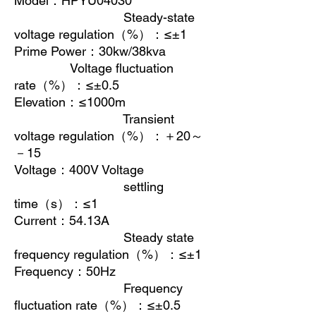
Model
：
HPYU04030
Steady-state
voltage regulation
（
%
）：
≤±1
Prime Power
：
30kw/38kva
Voltage fluctuation
rate
（
%
）：
≤±0.5
Elevation
：
≤1000m
Transient
voltage regulation
（
%
）：＋
20
～
－
15
Voltage
：
400V Voltage
settling
time
（
s
）：
≤1
Current
：
54.13A
Steady state
frequency regulation
（
%
）：
≤±1
Frequency
：
50Hz
Frequency
fluctuation rate
（
%
）：
≤±0.5