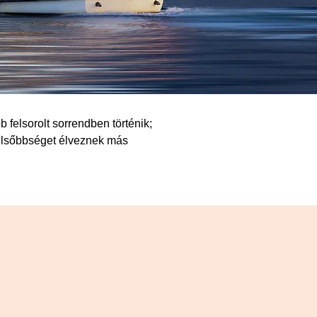
elsorolt ​​sorrendben történik; 
elsőbbséget élveznek más 
 fuvarozás, biztosítás, vámkezelés 
 kiegészítő berendezések költségeit. 
talában üzemeltetési anyagok nélkül 
kat. Anyaghiányok, üzemzavarok a 