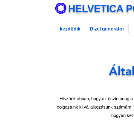
HELVETICA 
kezdődik
Dízel generátor
Álta
Hiszünk abban, hogy az őszinteség a s
dolgoztunk ki vállalkozásunk számára. O
hogyan keze