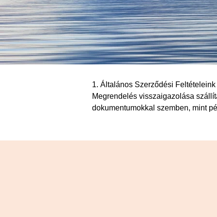
1. Általános Szerződési Feltételeink 
Megrendelés visszaigazolása szállít
dokumentumokkal szemben, mint példá
2. Árak

Az árak raktárról/műhelyről értendők
stb., a vevőt terheli. Az árak nem t
Az állami illetékeket, valamint a sz
szállítjuk. Ezek kitöltése a vevő fel
3. Szállítási idők

A szállítási határidők nem feltétlen