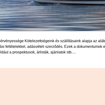
érvényessége Kötelezettségeink és szállításaink alapja az alább f
ási feltételekkel, adásvételi szerződés. Ezek a dokumentumok 
ul a prospektusok, árlisták, ajánlatok stb.

. A csomagolást nem tartalmazza. Minden további költség, mint a
artalmazzák az elektromos tápvezetékek és szerelések, valamint a
ükséges regisztrációs költségeket a vevő viseli. Termékeinket ál
előssége. A megfelelő követelményeket be kell tartani.

ül kötelezőek, de lehetőség szerint vállaljuk, hogy betartjuk azo