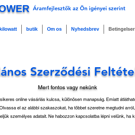
POWER
Áramfejlesztők az Ön igényei szerint
kilowatt
butik
Om os
Nyhedsbrev
Betingelser
lános Szerződési Feltéte
Mert fontos vagy nekünk
ikeres online vásárlás kulcsa, különösen manapság. Emiatt átlátható
lvassa el az alábbi szakaszokat, ha többet szeretne megtudni arról, 
ljük személyes adatait. Ne habozzon kapcsolatba lépni velünk, ha 