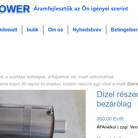
POWER
Áramfejlesztők az Ön igényei szerint
kilowatt
butik
Om os
Nyhedsbrev
Betingelser
, a szállítási költségek, árfolyamok stb. miatt változhatnak.
etne kapni 30 napos fix árakkal, küldjön nekünk egy rövid e-mailt.
Szere
Dízel rész
bezárólag
Ár
350,00 EUR
ÁFAnélkül
|
zzgl. Ver