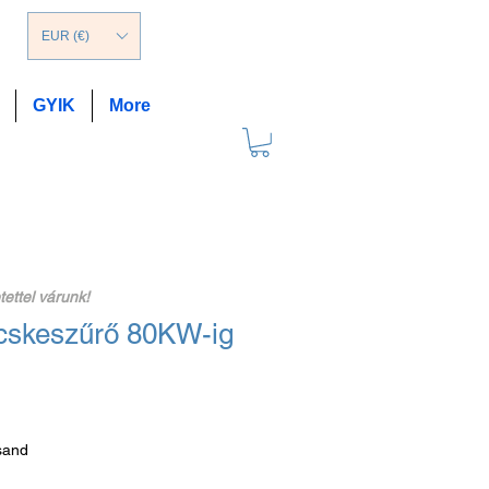
EUR (€)
GYIK
More
tettel várunk!
ecskeszűrő 80KW-ig
sand