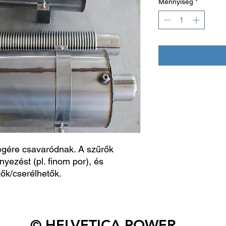
Mennyiség
*
égére csavaródnak. A szűrők
yezést (pl. finom por), és
ők/cserélhetők.
© HELVETICA POWER