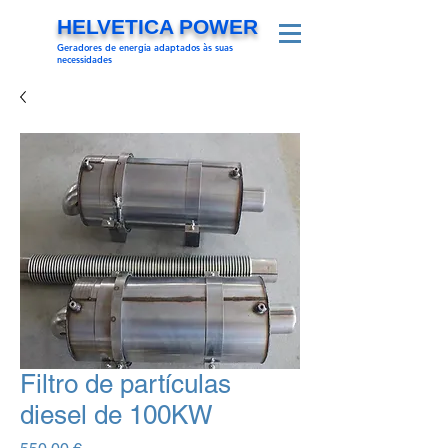
HELVETICA POWER
Geradores de energia adaptados às suas
necessidades
Filtro de partículas
diesel de 100KW
Preço