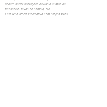
podem sofrer alterações devido a custos de
transporte, taxas de câmbio, etc.
Para uma oferta vinculativa com preços fixos
por 30 dias, envie-nos um breve e-
mail.
Estamos ansiosos para você!
© HELVETICA POWER
LTD 2026
política de Privacidade
imprimir
Condições
a
você
companhia de
HELVETICA POWER
Inc
/ Suíça