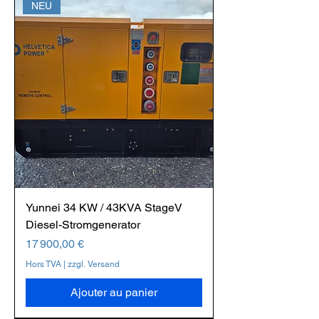
NEU
Yunnei 34 KW / 43KVA StageV
Diesel-Stromgenerator
Prix
17 900,00 €
Hors TVA
|
zzgl. Versand
Ajouter au panier