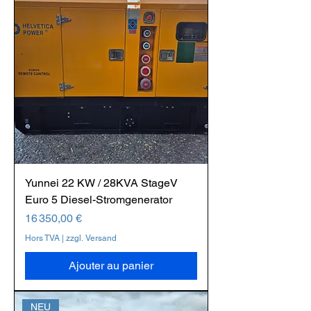
Yunnei 22 KW / 28KVA StageV
Euro 5 Diesel-Stromgenerator
Prix
16 350,00 €
Hors TVA
|
zzgl. Versand
Ajouter au panier
NEU