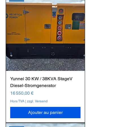
Yunnei 30 KW / 38KVA StageV
Diesel-Stromgenerator
Prix
16 550,00 €
Hors TVA
|
zzgl. Versand
Ajouter au panier